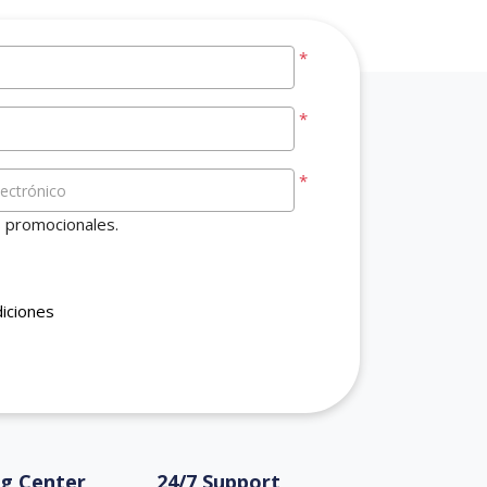
*
*
*
lectrónico
s promocionales.
diciones
ng Center
24/7 Support