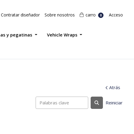
Acceso
carro
Contratar diseñador
Sobre nosotros
carro
Acceso
0
tas y pegatinas
Vehicle Wraps
Atrás
Reiniciar