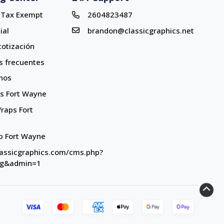
r Tax Exempt
2604823487
ial
brandon@classicgraphics.net
 cotización
s frecuentes
nos
ns Fort Wayne
ns Fort Wayne
raps Fort
Wraps Fort Wayne
op Fort Wayne
p Fort Wayne
classicgraphics.com/cms.php?
og&admin=1