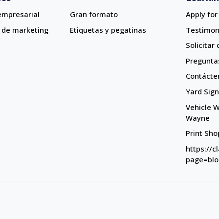
empresarial
Gran formato
Apply fo
 de marketing
Etiquetas y pegatinas
Testimon
Solicitar
Pregunta
Contácte
Yard Sig
Yard Sig
Vehicle W
Vehicle 
Wayne
Print Sh
Print Sho
https://
page=bl