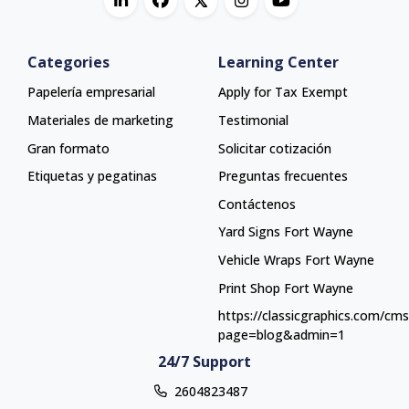
Categories
Learning Center
Papelería empresarial
Apply for Tax Exempt
Materiales de marketing
Testimonial
Gran formato
Solicitar cotización
Etiquetas y pegatinas
Preguntas frecuentes
Contáctenos
Yard Signs Fort Wayne
Yard Signs Fort Wayne
Vehicle Wraps Fort Wayne
Vehicle Wraps Fort Wayne
Print Shop Fort Wayne
Print Shop Fort Wayne
https://classicgraphics.com/cm
page=blog&admin=1
24/7 Support
2604823487