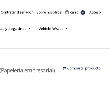
Acceso
carro
Contratar diseñador
Sobre nosotros
carro
Acceso
0
tas y pegatinas
Vehicle Wraps
Compartir producto
(Papelería empresarial)