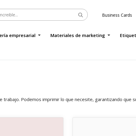
Business Cards
ería empresarial
Materiales de marketing
Etique
de trabajo. Podemos imprimir lo que necesite, garantizando que su
s Formularios NCR
Ver detalles Imanes para tarj