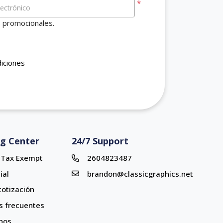
*
lectrónico
s promocionales.
diciones
ng Center
24/7 Support
r Tax Exempt
2604823487
ial
brandon@classicgraphics.net
 cotización
s frecuentes
nos