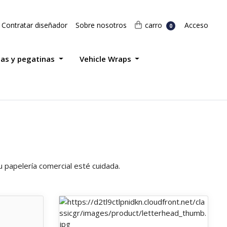
Acceso
carro
Contratar diseñador
Sobre nosotros
carro
Acceso
0
tas y pegatinas
Vehicle Wraps
 papelería comercial esté cuidada.
etas de presentación
Ver detalles Membretes