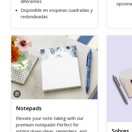
diferentes
opciona
Disponible en esquinas cuadradas y
redondeadas
Ver detalles Notepads
Ver detalles
Notepads
Elevate your note-taking with our
premium notepads! Perfect for
Sobres
jotting down ideas, reminders, and