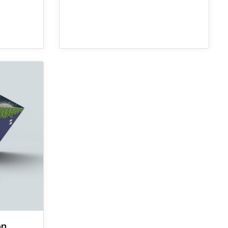
tación
ón