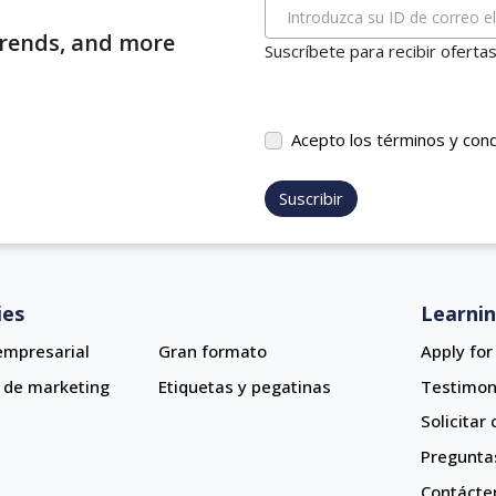
Introduzca su ID de correo e
 trends, and more
Suscríbete para recibir oferta
Acepto los términos y con
Suscribir
ies
Learni
empresarial
Gran formato
Apply fo
 de marketing
Etiquetas y pegatinas
Testimon
Solicitar
Pregunta
Contácte