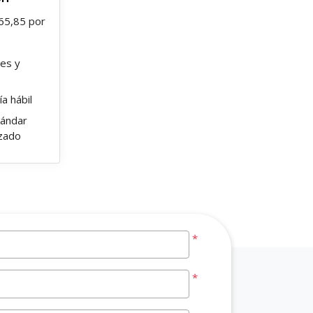
65,85 por
es y
a hábil
tándar
izado
*
*