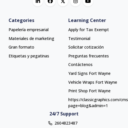
Categories
Learning Center
Papelería empresarial
Apply for Tax Exempt
Materiales de marketing
Testimonial
Gran formato
Solicitar cotización
Etiquetas y pegatinas
Preguntas frecuentes
Contáctenos
Yard Signs Fort Wayne
Yard Signs Fort Wayne
Vehicle Wraps Fort Wayne
Vehicle Wraps Fort Wayne
Print Shop Fort Wayne
Print Shop Fort Wayne
https://classicgraphics.com/cm
page=blog&admin=1
24/7 Support
2604823487