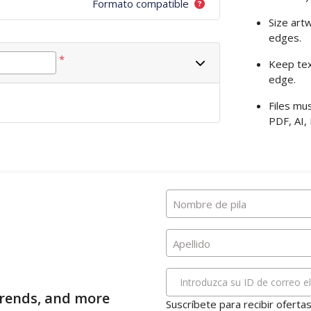
Formato compatible
Size art
edges.
*
Keep te
edge.
Files mu
PDF, AI,
Nombre de pila
Apellido
Introduzca su ID de correo e
 trends, and more
Suscríbete para recibir oferta