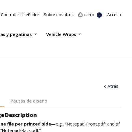
Acceso
carro
Contratar diseñador
Sobre nosotros
carro
Acceso
0
tas y pegatinas
Vehicle Wraps
Atrás
Pautas de diseño
e Description
ne file per printed side
—e.g., “Notepad‑Front.pdf” and (if
“Notepad‑Back.pdf.”