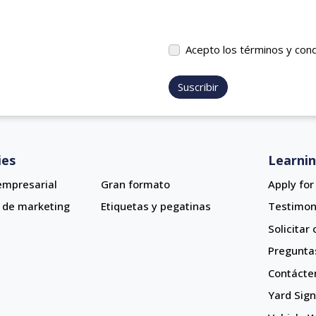
Acepto los términos y con
Suscribir
ies
Learni
empresarial
Gran formato
Apply fo
 de marketing
Etiquetas y pegatinas
Testimon
Solicitar
Pregunta
Contácte
Yard Sig
Yard Sig