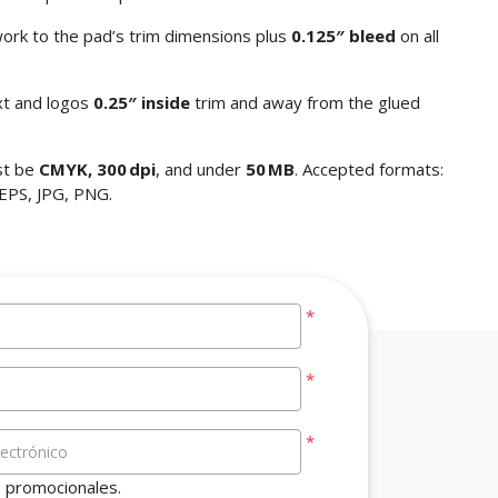
work to the pad’s trim dimensions plus
0.125″ bleed
on all
xt and logos
0.25″ inside
trim and away from the glued
st be
CMYK, 300 dpi
, and under
50 MB
. Accepted formats:
 EPS, JPG, PNG.
*
*
*
lectrónico
s promocionales.