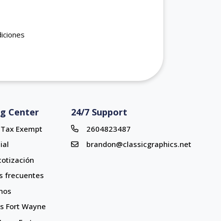
diciones
ng Center
24/7 Support
r Tax Exempt
2604823487
ial
brandon@classicgraphics.net
 cotización
s frecuentes
nos
ns Fort Wayne
ns Fort Wayne